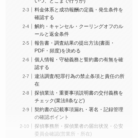
いつ、どこまで行うか)
料金体系と成功報酬の定義・発生条件を
確認する
解約・キャンセル・クーリングオフのル
ールと返金条件
報告書・調査結果の提出方法(書面・
PDF・頻度)を決める
個人情報・守秘義務と誓約書の有無を確
認する
違法調査/犯罪行為の禁止条項と責任の所
在
探偵業法・重要事項説明書の交付義務を
チェック(業法8条など)
契約書の記載事項漏れ・署名・記録管理
の確認ポイント
探偵事務所・探偵業者の届出状況・公安
委員会確認(営業所・所在)