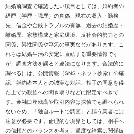
結婚前調査で確認したい項目としては、婚約者の
経歴（学歴・職歴）の真偽、現在の収入・勤務
先、借金や金銭トラブルの有無、過去の結婚歴・
離婚歴、家族構成と家庭環境、反社会的勢力との
関係、異性関係や浮気の事実などがあります。こ
れらは結婚生活の安定に直結する重要情報です
が、調査方法を誤ると違法になります。合法的に
調べるには、公開情報（SNS・ネット検索）の確
認、婚約者本人との誠実な対話、相手の同意を得
た上での親族への聞き取りなどに限定すべきで
す。金融口座残高や取引内容は探偵でも調べられ
ないため、「独自ルートで調査」と謳う業者には
注意が必要です。倫理的な境界としては、相手へ
の信頼とのバランスを考え、過度な詮索は関係破