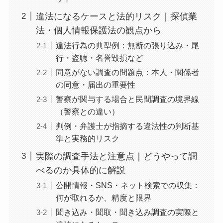
違法になるケースと法的リスク｜探偵業
法・個人情報保護法の観点から
違法行為の典型例：無断の張り込み・尾
行・盗聴・名誉毀損など
同意がない調査の問題点：本人・関係者
の同意・届出の重要性
警察が関与する場合と民間調査の境界線
（警察との違い）
判例・弁護士が指摘する違法性の判断基
準と実務的リスク
実際の調査手法と注意点｜どうやって調
べるのか具体的に解説
公開情報・SNS・ネット検索での収集：
何が取れるか、精度と限界
聞き込み・聞取・聞き込み調査の実際と