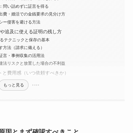
：問い詰めずに証言を得る
出費・婚活での金銭要求の見分け方
シー侵害を避ける方法
求や追及に使える証明の残し方
するテクニックと保存の基本
す方法（請求に備える）
証言・事例収集の活用法
違法リスクと放置した場合の不利益
トと費用感（いつ依頼すべきか）
もっと見る
の原因とまず確認すべきこと