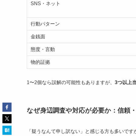
SNS・ネット
行動パターン
金銭面
態度・言動
物的証拠
1〜2個なら誤解の可能性もありますが、
3つ以上
なぜ身辺調査や対応が必要か：信頼
「疑うなんて申し訳ない」と感じる方も多いです