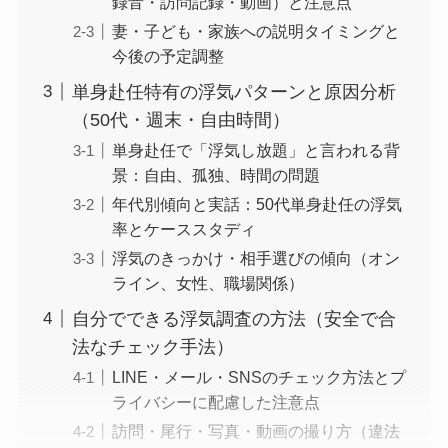
録音・訪問記録・動画）と注意点
妻・子ども・家族への説明タイミングと
今後の予定調整
単身赴任特有の浮気パターンと原因分析
（50代・週末・自由時間）
単身赴任で「浮気し放題」と言われる背
景：自由、孤独、時間の問題
年代別傾向と実話：50代単身赴任の浮気
率とケーススタディ
浮気のきっかけ・相手選びの傾向（オン
ライン、女性、職場関係）
自分でできる浮気調査の方法（安全で合
法なチェック手法）
LINE・メール・SNSのチェック方法とプ
ライバシーに配慮した注意点
訪問・尾行・写真・動画の撮り方（違法