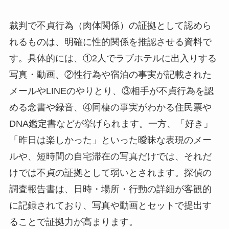
裁判で不貞行為（肉体関係）の証拠として認めら
れるものは、明確に性的関係を推認させる資料で
す。具体的には、①2人でラブホテルに出入りする
写真・動画、②性行為や宿泊の事実が記載された
メールやLINEのやりとり、③相手が不貞行為を認
める念書や録音、④同棲の事実がわかる住民票や
DNA鑑定書などが挙げられます。一方、「好き」
「昨日は楽しかった」といった曖昧な表現のメー
ルや、短時間の自宅滞在の写真だけでは、それだ
けでは不貞の証拠として弱いとされます。探偵の
調査報告書は、日時・場所・行動の詳細が客観的
に記録されており、写真や動画とセットで提出す
ることで証拠力が高まります。