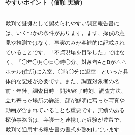
やすいポイント（信頼 実績）
裁判で証拠として認められやすい調査報告書に
は、いくつかの条件があります。まず、探偵の意
見や推測ではなく、事実のみが客観的に記載され
ていることです。「不貞現場を目撃した」ではな
く、「◯年◯月◯日◯時◯分、対象者AとBが△△
ホテル(住所)に入室、◯時◯分に退室」といった具
体的な記述が必要です。また、調査対象者の名
前・年齢、調査日時・開始/終了時刻、調査方法、
立ち寄った場所の詳細、顔が鮮明に写った写真や
動画が含まれていることも重要です。実績のある
探偵事務所は、弁護士と連携した経験が豊富で、
裁判で通用する報告書の書式を熟知しています。