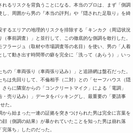
されるリスクを背負うことになる。本当のプロは、まず「側調
使し、周囲から男の『本当の評判』や『隠された足取り』を綺
没するエリアの地理的リスクを排除する「キンカク（周辺状況
り（事前調査）」と並行して、この徹底的な側調を敢行した。
モフラージュ（取材や市場調査等の名目）を使い、男の「人着
として動き出す時間帯の癖を完全に「洗って（あらう）」いっ
たちの「車両張り（車両張り込み）」と追跡網は盤石だった。
たちは先回りして、不倫相手（二対）との「セーフハウス（隠
。さらに隣室からの「コンクリートマイク」による「電調」
告・売り込み）」データをパッキングし、最重要の「要請事
させた。
調から始まった一連の証拠を突きつけられた男は完全に言葉を
の顔（側調の結果）が暴かれていたことを知った男は崩れ落
「完落ち」したのだった。