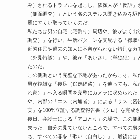
み）されるトラブルを起こし、依頼人が「反訴」
（側面調査）」という名のステルス聞き込みを駆
麗にすくい取っていくのだ。
私たちは男の自宅（宅割り）周辺や、彼がよく出
調査）」を行い、生活パターンを支配する「襟取
近隣住民や過去の知人に不審がられない特別なカ
（外見特徴）」や、彼が「あいさし（単独犯）」
たのだ。
この側調という完璧な下地があったからこそ、私
男が複雑な「後足（逃走経路）」を辿っても、私
れ家）」へ入る瞬間を完璧にカメラに収められた
や、内部の「エス（内通者）」による「サス（密
実」を100%立証する調査報告書（クロ）を完成
後日、弁護士による「アゴとり」の場で、この側
失った。自分の見ていないところで、すべての裏
ち、すべての罪を「歌い（自白し）」、最後には