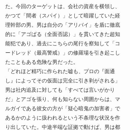
た。今回のターゲットは、会社の資産を横領し、
かつて「間者（スパイ）」として暗躍していた経
理幹部の男。男は自分の「アリバイ」を盾に徹底
的に「アゴばる（全面否認）」を貫いてきた超知
能犯であり、過去にこちらの尾行を察知して「コ
ードレッド（最高警戒）」の修羅場を引き起こし
たこともある危険な男だった。
「どれほど精巧に作られた嘘も、プロの『面通
し』によってその仮面は完全に引き剥がされる」
男は社内追及に対しても「すべては言いがかり
だ」とアゴを張り、何も知らない周囲からは、マ
ルガイである彼女の方が「疑心暗鬼の加害者」で
あるかのように扱われるという不条理な状況を作
り出していた。中途半端な証拠で動けば、男は都