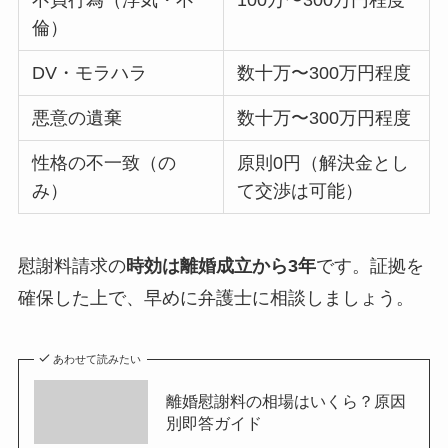
不貞行為（浮気・不
100万〜300万円程度
倫）
DV・モラハラ
数十万〜300万円程度
悪意の遺棄
数十万〜300万円程度
性格の不一致（の
原則0円（解決金とし
み）
て交渉は可能）
慰謝料請求の
時効は離婚成立から3年
です。証拠を
確保した上で、早めに弁護士に相談しましょう。
あわせて読みたい
離婚慰謝料の相場はいくら？原因
別即答ガイド