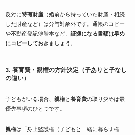
反対に
特有財産
（婚前から持っていた財産・相続
した財産など）は分与対象外です。通帳のコピー
や不動産登記簿謄本など、
証拠になる書類は早め
にコピーしておきましょう
。
3. 養育費・親権の方針決定（子ありと子なし
の違い）
子どもがいる場合、
親権
と
養育費
の取り決めは最
優先事項のひとつです。
親権
は「身上監護権（子どもと一緒に暮らす権