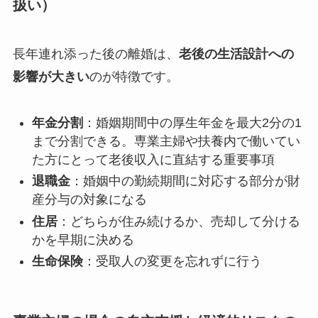
扱い）
長年連れ添った後の離婚は、
老後の生活設計への
影響が大きい
のが特徴です。
年金分割
：婚姻期間中の厚生年金を最大2分の1
まで分割できる。専業主婦や扶養内で働いてい
た方にとって老後収入に直結する重要事項
退職金
：婚姻中の勤続期間に対応する部分が財
産分与の対象になる
住居
：どちらが住み続けるか、売却して分ける
かを早期に決める
生命保険
：受取人の変更を忘れずに行う