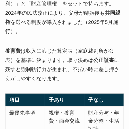
利）」と「財産管理権」をセットで持ちます。
2024年の民法改正により、父母が離婚後も
共同親
権
を選べる制度が導入されました（2025年5月施
行）。
養育費
は収入に応じた算定表（家庭裁判所が公
表）を基準に決まります。取り決めは
公正証書
に
残すと強制執行力が生まれ、不払い時に差し押さ
えがしやすくなります。
項目
子あり
子なし
最優先事項
親権・養育
財産分与・年
費・面会交流
金分割・生活