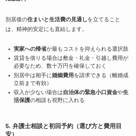
別居後の
住まいと生活費の見通し
を立てること
は、精神的安定にも直結します。
実家への帰省
が最もコストを抑えられる選択肢
賃貸を借りる場合は敷金・礼金・引越し費用が
必要なため、数十万円を確保しておく
別居中は相手に
婚姻費用
を請求できる（離婚成
立前まで有効）
収入が少ない場合は
自治体の緊急小口資金
や
生
活保護
の相談も視野に入れる
5. 弁護士相談と初回予約（選び方と費用目
安）