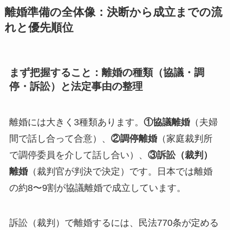
離婚準備の全体像：決断から成立までの流
れと優先順位
まず把握すること：離婚の種類（協議・調
停・訴訟）と法定事由の整理
離婚には大きく3種類あります。
①協議離婚
（夫婦
間で話し合って合意）、
②調停離婚
（家庭裁判所
で調停委員を介して話し合い）、
③訴訟（裁判）
離婚
（裁判官が判決で決定）です。日本では離婚
の約8〜9割が協議離婚で成立しています。
訴訟（裁判）で離婚するには、民法770条が定める