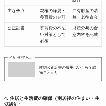
設計
主な争点
親権の帰属・
共有財産の清
養育費の金額
算・老後資金
公正証書
養育費の不払
財産分与の合
い対策として
意内容を記載
必須
あわせて読みたい
離婚公正証書の費用はいくら？総
額早わかり
4. 住居と生活費の確保（別居後の住まい・生
活設計）