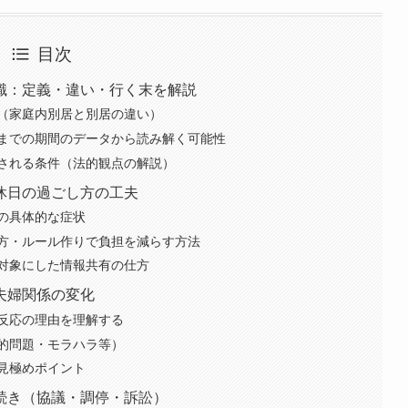
目次
識：定義・違い・行く末を解説
（家庭内別居と別居の違い）
までの期間のデータから読み解く可能性
される条件（法的観点の解説）
休日の過ごし方の工夫
の具体的な症状
方・ルール作りで負担を減らす方法
対象にした情報共有の仕方
夫婦関係の変化
反応の理由を理解する
的問題・モラハラ等）
見極めポイント
続き（協議・調停・訴訟）