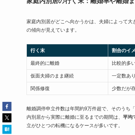
家庭内別居の行く末：離婚率や離婚
家庭内別居がどこへ向かうかは、夫婦によって大
の傾向が見えています。
行く末
割合のイ
最終的に離婚
比較的多
仮面夫婦のまま継続
一定数あ
関係修復
少数だが
離婚調停申立件数は年間約9万件超で、そのうち
内別居から実際に離婚に至るまでの期間は、
平均
立がひとつの転機になるケースが多いです。