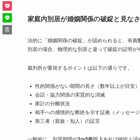
家庭内別居が婚姻関係の破綻と見な
法的に「婚姻関係の破綻」が認められると、有責
別居の場合、物理的な別居と違って破綻の証明が
裁判所が重視するポイントは以下の通りです。
性的関係がない期間の長さ（数年以上が目安）
会話・協力関係の実質的な消滅
家計の分離状況
相手への感情的な断絶を示す証拠（メッセージ
第三者（親族・知人）の証言
一般的に、別居期間が
3〜5年以上
あれば破綻と認