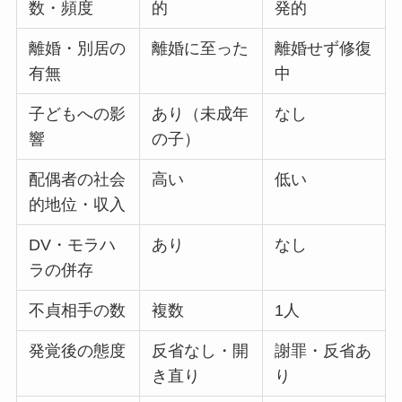
数・頻度
的
発的
離婚・別居の
離婚に至った
離婚せず修復
有無
中
子どもへの影
あり（未成年
なし
響
の子）
配偶者の社会
高い
低い
的地位・収入
DV・モラハ
あり
なし
ラの併存
不貞相手の数
複数
1人
発覚後の態度
反省なし・開
謝罪・反省あ
き直り
り