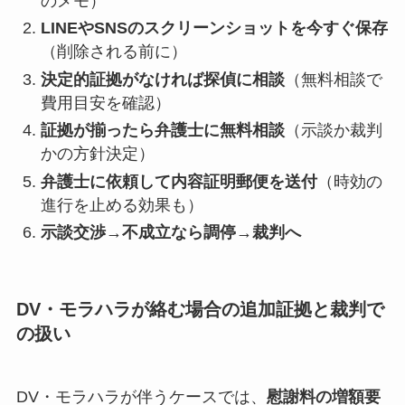
のメモ）
LINEやSNSのスクリーンショットを今すぐ保存
（削除される前に）
決定的証拠がなければ探偵に相談
（無料相談で
費用目安を確認）
証拠が揃ったら弁護士に無料相談
（示談か裁判
かの方針決定）
弁護士に依頼して内容証明郵便を送付
（時効の
進行を止める効果も）
示談交渉→不成立なら調停→裁判へ
DV・モラハラが絡む場合の追加証拠と裁判で
の扱い
DV・モラハラが伴うケースでは、
慰謝料の増額要