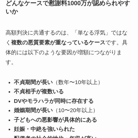
どんなケースで慰謝料1000万が認められやす
いか
高額判決に共通するのは、「単なる浮気」ではな
く
複数の悪質要素が重なっているケース
です。具
体的には以下のような要因が増額につながりま
す。
不貞期間が長い
（数年〜10年以上）
不貞相手が複数いる
DVやモラハラが同時に存在する
婚姻期間が長い
（10〜20年以上）
子どもへの悪影響が具体的にある
妊娠・中絶を強いられた