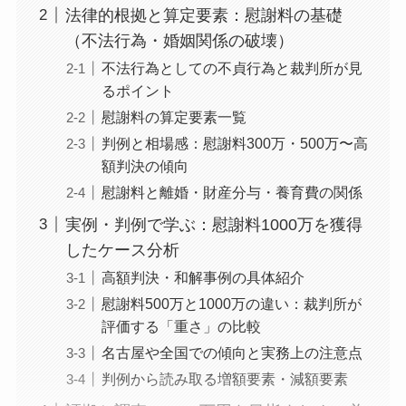
法律的根拠と算定要素：慰謝料の基礎
（不法行為・婚姻関係の破壊）
不法行為としての不貞行為と裁判所が見
るポイント
慰謝料の算定要素一覧
判例と相場感：慰謝料300万・500万〜高
額判決の傾向
慰謝料と離婚・財産分与・養育費の関係
実例・判例で学ぶ：慰謝料1000万を獲得
したケース分析
高額判決・和解事例の具体紹介
慰謝料500万と1000万の違い：裁判所が
評価する「重さ」の比較
名古屋や全国での傾向と実務上の注意点
判例から読み取る増額要素・減額要素