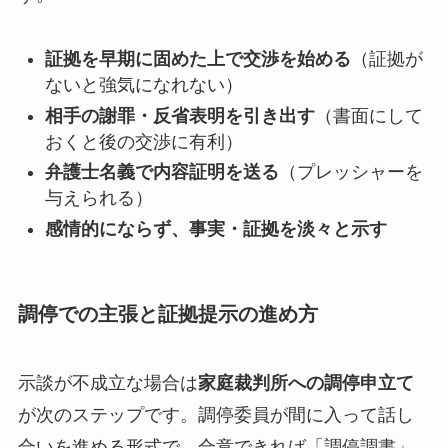
証拠を早期に固めた上で交渉を始める
（証拠が
ないと強気になれない）
相手の謝罪・反省表明を引き出す
（書面にして
おくと後の交渉に有利）
弁護士名義で内容証明を送る
（プレッシャーを
与えられる）
感情的にならず、事実・証拠を淡々と示す
調停での主張と証拠提示の進め方
示談が不成立な場合は
家庭裁判所への調停申立て
が次のステップです。調停委員が間に入って話し
合いを進める形式で、合意できれば「調停調書」