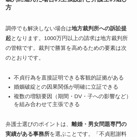
方
調停でも解決しない場合は
地方裁判所への訴訟提
起
となります。1000万円以上の請求は地方裁判所
の管轄です。裁判で勝算を高めるための要素は次
のとおりです。
不貞行為を直接証明できる客観的証拠がある
婚姻破綻との因果関係が明確に立証できる
複数の増額要因（期間・DV・子への影響など）
を組み合わせて主張できる
弁護士選びのポイントは、
離婚・男女問題専門の
実績がある事務所
を選ぶことです。「不貞慰謝料