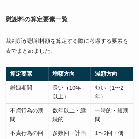
慰謝料の算定要素一覧
裁判所が慰謝料額を算定する際に考慮する要素を
表でまとめました。
算定要素
増額方向
減額方向
婚姻期間
長い（10年
短い（1〜2
以上）
年）
不貞行為の期
数年以上・継
一時的・短期
間
続的
間
不貞行為の回
多数回・計画
1〜2回・偶