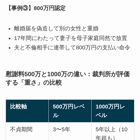
【事例③】800万円認定
離婚届を偽造して別の女性と重婚
17年間にわたって妻子を母子家庭同然で放置
夫と不倫相手に連帯して800万円の支払い命令
慰謝料500万と1000万の違い：裁判所が評価
する「重さ」の比較
比較軸
500万円レベ
1000万円レ
ル
ベル
不貞期間
3〜5年
5年以上（10
年超も）