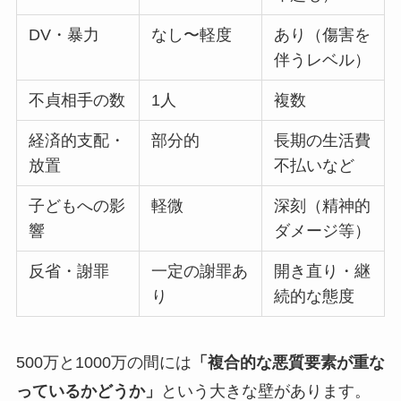
DV・暴力
なし〜軽度
あり（傷害を
伴うレベル）
不貞相手の数
1人
複数
経済的支配・
部分的
長期の生活費
放置
不払いなど
子どもへの影
軽微
深刻（精神的
響
ダメージ等）
反省・謝罪
一定の謝罪あ
開き直り・継
り
続的な態度
500万と1000万の間には
「複合的な悪質要素が重な
っているかどうか」
という大きな壁があります。