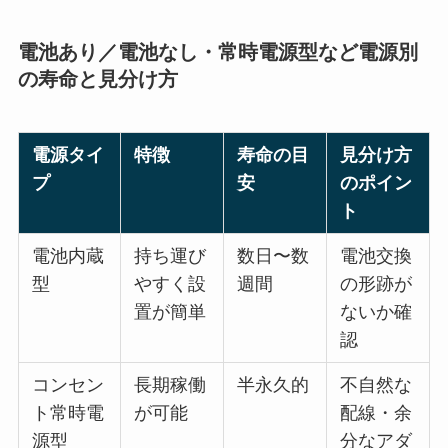
電池あり／電池なし・常時電源型など電源別
の寿命と見分け方
電源タイ
特徴
寿命の目
見分け方
プ
安
のポイン
ト
電池内蔵
持ち運び
数日〜数
電池交換
型
やすく設
週間
の形跡が
置が簡単
ないか確
認
コンセン
長期稼働
半永久的
不自然な
ト常時電
が可能
配線・余
源型
分なアダ