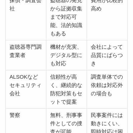
探偵・調査会
盗聴器の発見
費用が比較的
社
から証拠収集
高め
まで対応可
能、法的知識
もある
盗聴器専門調
機材が充実、
会社によって
査業者
デジタル型に
品質にばらつ
も対応
き
ALSOKなど
信頼性が高
調査単体での
セキュリティ
く、継続的な
依頼は対応外
会社
防犯対策もセ
の場合も
ットで提案
警察
無料、刑事事
民事案件には
件としての捜
動きにくい、
査が可能
即時対応は困