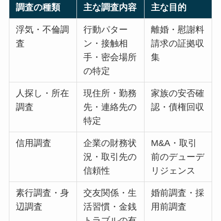
調査の種類
主な調査内容
主な目的
浮気・不倫調
行動パター
離婚・慰謝料
査
ン・接触相
請求の証拠収
手・密会場所
集
の特定
人探し・所在
現住所・勤務
家族の安否確
調査
先・連絡先の
認・債権回収
特定
信用調査
企業の財務状
M&A・取引
況・取引先の
前のデューデ
信頼性
リジェンス
素行調査・身
交友関係・生
婚前調査・採
辺調査
活習慣・金銭
用前調査
トラブルの有