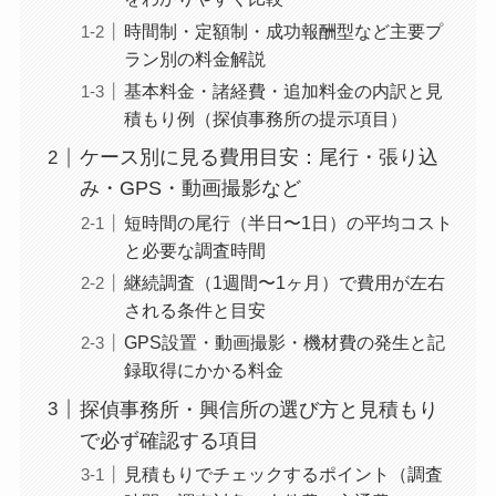
時間制・定額制・成功報酬型など主要プ
ラン別の料金解説
基本料金・諸経費・追加料金の内訳と見
積もり例（探偵事務所の提示項目）
ケース別に見る費用目安：尾行・張り込
み・GPS・動画撮影など
短時間の尾行（半日〜1日）の平均コスト
と必要な調査時間
継続調査（1週間〜1ヶ月）で費用が左右
される条件と目安
GPS設置・動画撮影・機材費の発生と記
録取得にかかる料金
探偵事務所・興信所の選び方と見積もり
で必ず確認する項目
見積もりでチェックするポイント（調査