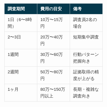
調査期間
費用の目安
備考
1日（6〜8時
10万〜15万
調査員2名の
間）
円
場合
2〜3日
20万〜40万
短期集中調査
円
1週間
30万〜60万
行動パターン
円
把握向き
2週間
50万〜80万
証拠取得の精
円
度が上がる
1ヶ月
80万〜150万
長期・複雑な
円以上
調査向き