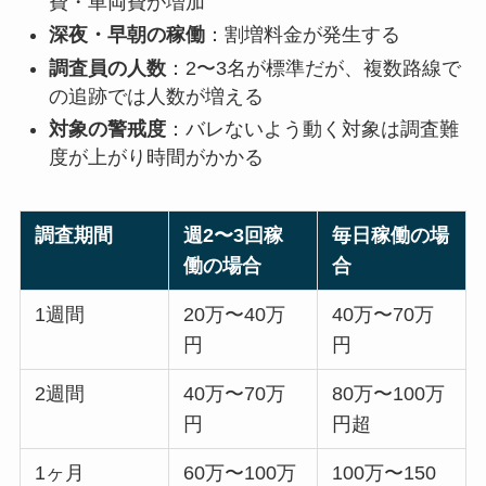
費・車両費が増加
深夜・早朝の稼働
：割増料金が発生する
調査員の人数
：2〜3名が標準だが、複数路線で
の追跡では人数が増える
対象の警戒度
：バレないよう動く対象は調査難
度が上がり時間がかかる
調査期間
週2〜3回稼
毎日稼働の場
働の場合
合
1週間
20万〜40万
40万〜70万
円
円
2週間
40万〜70万
80万〜100万
円
円超
1ヶ月
60万〜100万
100万〜150