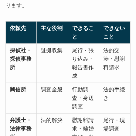
ります。
依頼先
主な役割
できるこ
できない
と
こと
探偵社・
証拠収集
尾行・張
法的交
探偵事務
り込み・
渉・慰謝
所
報告書作
料請求
成
興信所
調査全般
行動調
法的手続
査・身辺
き
調査
弁護士・
法的解決
慰謝料請
尾行・現
法律事務
求・離婚
場調査