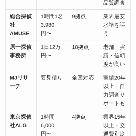
品質調査
総合探偵
1時間1名
9拠点
業界最安
社
3,980
水準を謳
AMUSE
円〜
う
原一探偵
1日12万
18拠点
老舗・実
事務所
円〜
績・信頼
度が高い
MJリサ
要見積り
全国対応
実績20年
ーチ
以上・自
力調査サ
ポートも
東京探偵
1時間
4拠点
業界15年
社ALG
6,000
以上・交
円〜
通費別途