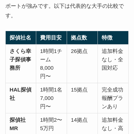
ポートが強みです。以下は代表的な大手の比較で
す。
探偵社名
費用目安
拠点数
特徴
さくら幸
1時間1チ
26拠点
追加料金
子探偵事
ーム
なし・全
務所
8,000
国対応
円〜
HAL探偵
1時間1名
15拠点
完全成功
社
7,000
報酬プラ
円〜
ンあり
探偵社
1時間2〜
14拠点
追加料金
MR
5万円
なし・高