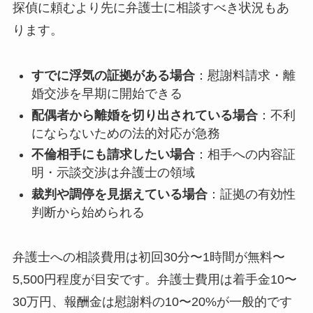
探偵に頼むより先に弁護士に相談すべき状況もあ
ります。
すでに浮気の証拠がある場合
：慰謝料請求・離
婚交渉を早期に開始できる
配偶者から離婚を切り出されている場合
：不利
にならないための法的対応が急務
不倫相手にも請求したい場合
：相手への内容証
明・示談交渉は弁護士の領域
裁判や調停を見据えている場合
：証拠の有効性
判断から始められる
弁護士への相談費用は初回30分〜1時間が無料〜
5,500円程度が目安です。弁護士費用は着手金10〜
30万円、報酬金は慰謝料の10〜20%が一般的です