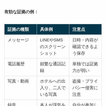
有効な証拠の例：
証拠の種類
具体例
注意点
メッセージ
LINEやSMS
日時・内容が
のスクリーン
確認できるよ
ショット
う保存
電話履歴
頻繁な通話記
単独では証拠
録
力が弱い
写真・動画
ホテルへの出
盗撮・プライ
入り、二人で
バシー侵害に
いる写真
注意
録音
本人が浮気を
自分が参加し