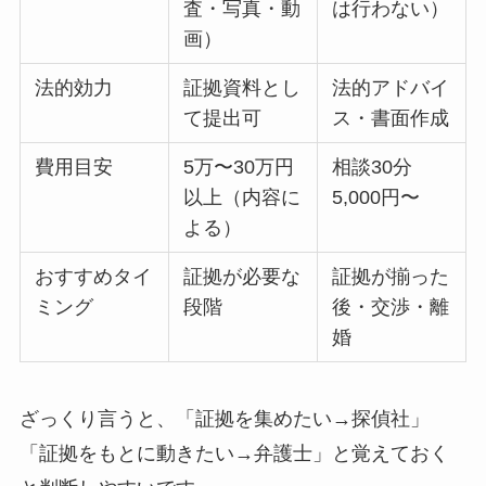
査・写真・動
は行わない）
画）
法的効力
証拠資料とし
法的アドバイ
て提出可
ス・書面作成
費用目安
5万〜30万円
相談30分
以上（内容に
5,000円〜
よる）
おすすめタイ
証拠が必要な
証拠が揃った
ミング
段階
後・交渉・離
婚
ざっくり言うと、「証拠を集めたい→探偵社」
「証拠をもとに動きたい→弁護士」と覚えておく