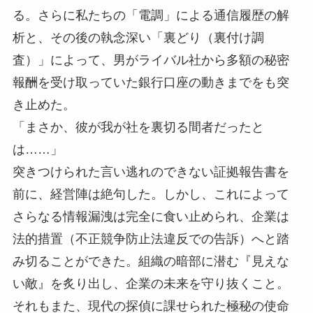
る。さらに私たちの「電調」による通信履歴の解
析と、その後の執念深い「裏どり（裏付け調
査）」によって、男がライバル社から多額の秘密
報酬を受け取っていた銀行口座の動きまでをも突
き止めた。
「まさか、彼が我が社を裏切る間者だったと
は……」
突きつけられた言い逃れのできない証拠報告書を
前に、経営陣は絶句した。しかし、これによって
さらなる情報漏洩は完全に食い止められ、企業は
法的措置（不正競争防止法違反での告訴）へと踏
み切ることができた。組織の暗部に潜む『見えな
い敵』を炙り出し、企業の未来を守り抜くこと。
それもまた、現代の探偵に課せられた極秘の使命