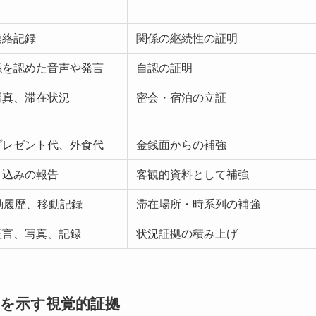
連絡記録
関係の継続性の証明
係を認めた音声や発言
自認の証明
写真、滞在状況
密会・宿泊の立証
プレゼント代、外食代
金銭面からの補強
り込みの報告
客観的資料として補強
動履歴、移動記録
滞在場所・時系列の補強
証言、写真、記録
状況証拠の積み上げ
面を示す視覚的証拠