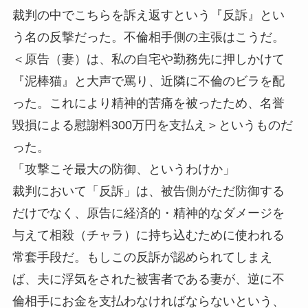
裁判の中でこちらを訴え返すという『反訴』とい
う名の反撃だった。不倫相手側の主張はこうだ。
＜原告（妻）は、私の自宅や勤務先に押しかけて
『泥棒猫』と大声で罵り、近隣に不倫のビラを配
った。これにより精神的苦痛を被ったため、名誉
毀損による慰謝料300万円を支払え＞というものだ
った。
「攻撃こそ最大の防御、というわけか」
裁判において「反訴」は、被告側がただ防御する
だけでなく、原告に経済的・精神的なダメージを
与えて相殺（チャラ）に持ち込むために使われる
常套手段だ。もしこの反訴が認められてしまえ
ば、夫に浮気をされた被害者である妻が、逆に不
倫相手にお金を支払わなければならないという、